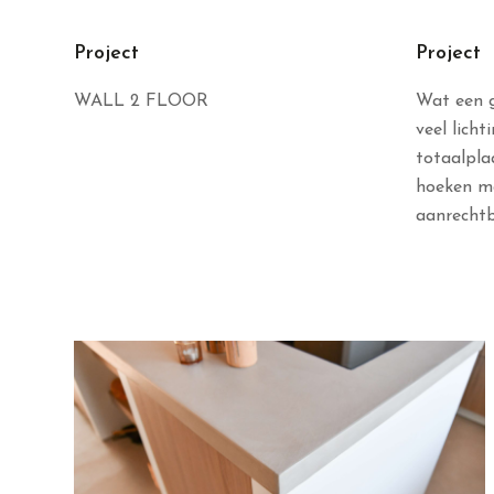
Project
Project
WALL 2 FLOOR
Wat een g
veel lich
totaalpla
hoeken ma
aanrechtb